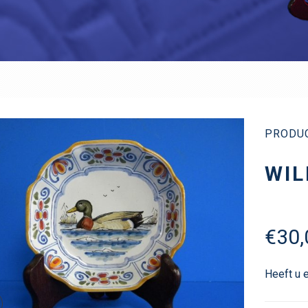
PRODU
WIL
€
30,
Heeft u 