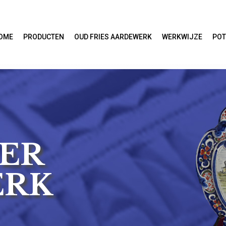
OME
PRODUCTEN
OUD FRIES AARDEWERK
WERKWIJZE
POT
ER
ERK