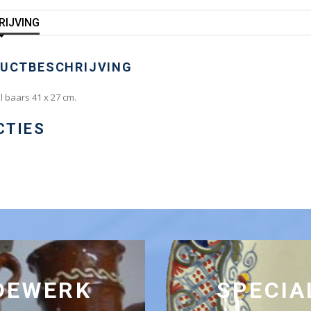
RIJVING
UCTBESCHRIJVING
l baars 41 x 27 cm.
CTIES
RDEWERK
SPECIA