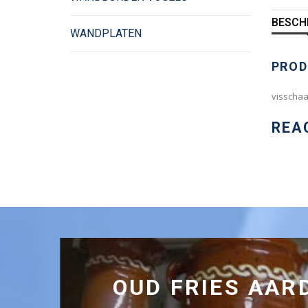
BESCH
WANDPLATEN
PROD
visschaa
REA
OUD FRIES AA