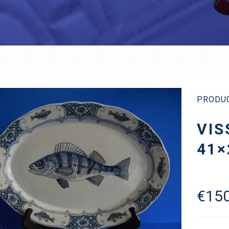
PRODU
VIS
41×
€
150