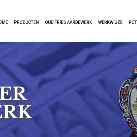
OME
PRODUCTEN
OUD FRIES AARDEWERK
WERKWIJZE
POT
ER
ERK