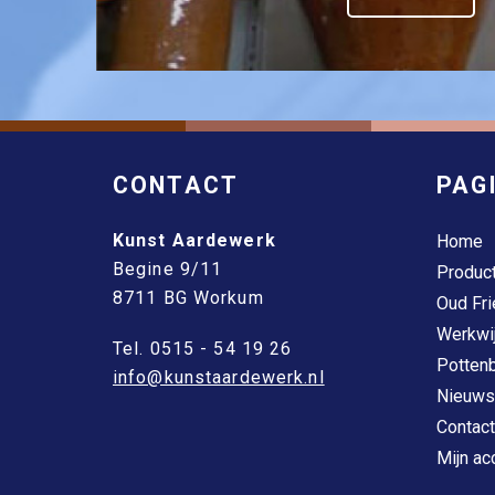
CONTACT
PAG
Kunst Aardewerk
Home
Begine 9/11
Produc
8711 BG Workum
Oud Fri
Werkwi
Tel. 0515 - 54 19 26
Pottenb
info@kunstaardewerk.nl
Nieuws
Contact
Mijn ac