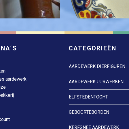
INA’S
CATEGORIEËN
AARDEWERK DIERFIGUREN
ten
es aardewerk
AARDEWERK UURWERKEN
jze
akkerij
ELFSTEDENTOCHT
GEBOORTEBORDEN
count
KERFSNEE AARDEWERK