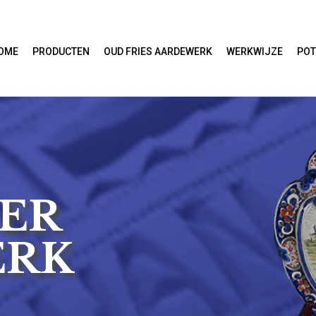
OME
PRODUCTEN
OUD FRIES AARDEWERK
WERKWIJZE
POT
ER
ERK