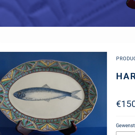
PRODU
HAR
€
150
Gewenst