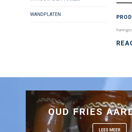
WANDPLATEN
PROD
haringsc
REA
OUD FRIES AA
LEES MEER