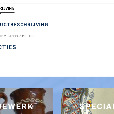
RIJVING
UCTBESCHRIJVING
de visschaal 24×20 cm.
CTIES
RDEWERK
SPECIA