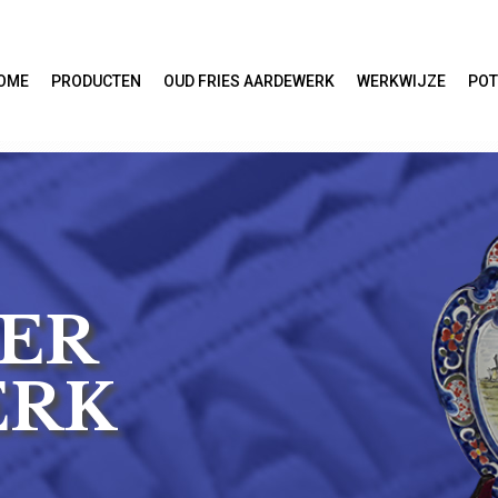
OME
PRODUCTEN
OUD FRIES AARDEWERK
WERKWIJZE
POT
ER
ERK