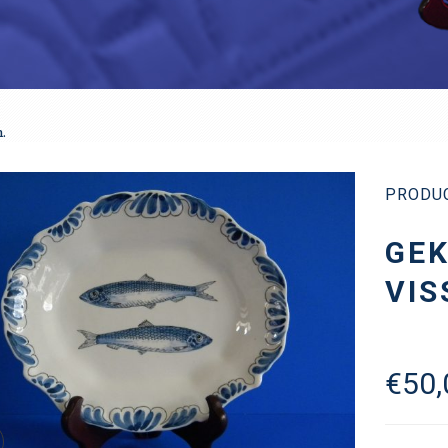
.
PRODU
GE
VIS
€
50,